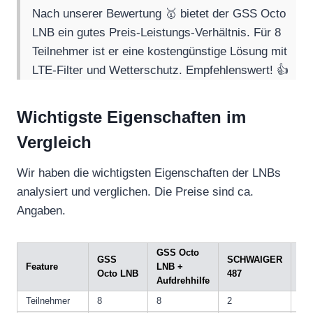
Nach unserer Bewertung 🥇 bietet der GSS Octo
LNB ein gutes Preis-Leistungs-Verhältnis. Für 8
Teilnehmer ist er eine kostengünstige Lösung mit
LTE-Filter und Wetterschutz. Empfehlenswert! 👍
Wichtigste Eigenschaften im
Vergleich
Wir haben die wichtigsten Eigenschaften der LNBs
analysiert und verglichen. Die Preise sind ca.
Angaben.
GSS Octo
DU
GSS
SCHWAIGER
Feature
LNB +
Sel
Octo LNB
487
Aufdrehhilfe
75
Teilnehmer
8
8
2
–