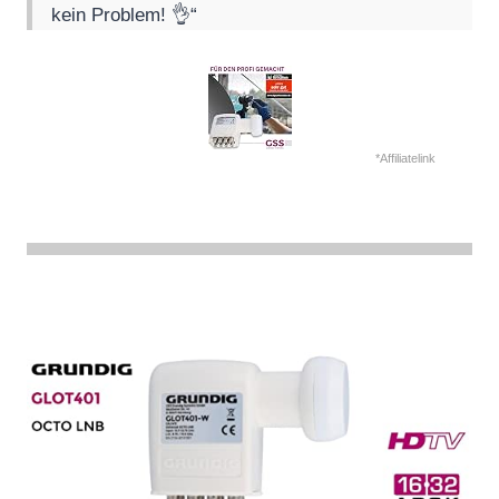
kein Problem! 👌“
*Affiliatelink