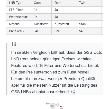
LNB Typ
Octo
Octo
Twin
–
LTE Filter
Ja
Ja
–
–
Wetterschutz
Ja
Ja
–
–
Material
Kunststoff
Kunststoff
Stahl
Al
Preis (ca.)
54€
52€
54€
74
Im direkten Vergleich fällt auf, dass der GSS Octo
LNB trotz seines günstigen Preises wichtige
Features wie LTE-Filter und Wetterschutz bietet.
Für den Preisunterschied zum Fuba Modell
bekommt man zwar weniger Premium-Qualität,
aber für die meisten Nutzer ist die Leistung des
GSS LNBs absolut ausreichend. 🤔