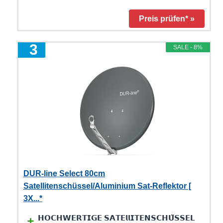
Preis prüfen* »
3
SALE - 8%
DUR-line Select 80cm
Satellitenschüssel/Aluminium Sat-Reflektor [
3X...*
𝗛𝗢𝗖𝗛𝗪𝗘𝗥𝗧𝗜𝗚𝗘 𝗦𝗔𝗧𝗘𝗹𝗹𝗜𝗧𝗘𝗡𝗦𝗖𝗛𝗨̈𝗦𝗦𝗘𝗟