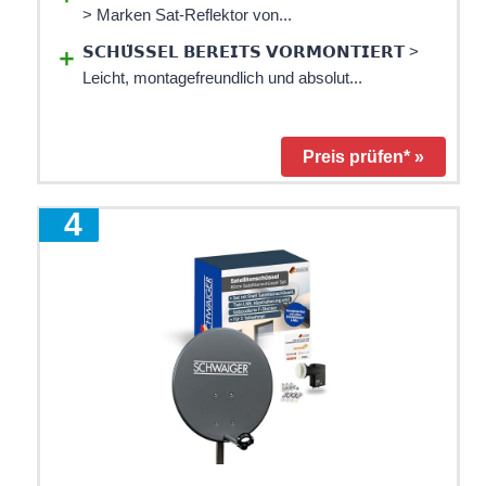
> Marken Sat-Reflektor von...
𝗦𝗖𝗛𝗨̈𝗦𝗦𝗘𝗟 𝗕𝗘𝗥𝗘𝗜𝗧𝗦 𝗩𝗢𝗥𝗠𝗢𝗡𝗧𝗜𝗘𝗥𝗧 >
Leicht, montagefreundlich und absolut...
Preis prüfen* »
4